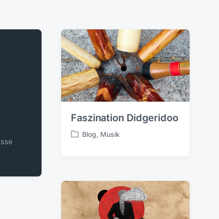
Faszination Didgeridoo
Blog
,
Musik
V
esse
e
r
ö
f
f
e
n